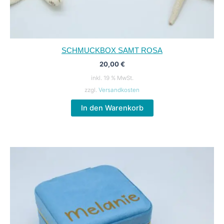
SCHMUCKBOX SAMT ROSA
20,00
€
inkl. 19 % MwSt.
zzgl.
Versandkosten
In den Warenkorb