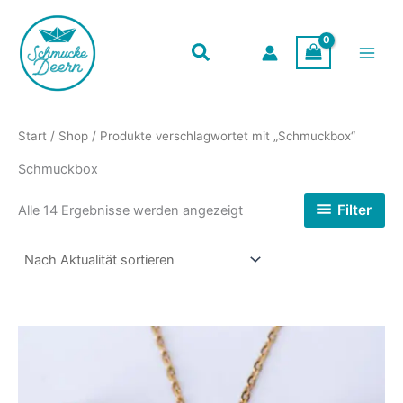
Zum
Inhalt
springen
Start
/
Shop
/ Produkte verschlagwortet mit „Schmuckbox“
Schmuckbox
Nach
Filter
Alle 14 Ergebnisse werden angezeigt
Aktualität
sortiert