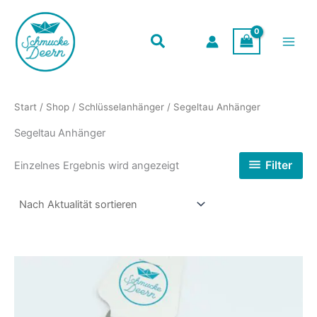
Zum
Inhalt
springen
Start
/
Shop
/
Schlüsselanhänger
/ Segeltau Anhänger
Segeltau Anhänger
Filter
Einzelnes Ergebnis wird angezeigt