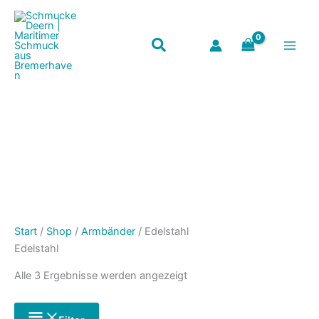
Zum
Inhalt
springen
Start
/
Shop
/
Armbänder
/ Edelstahl
Edelstahl
Nach
Alle 3 Ergebnisse werden angezeigt
Aktualität
sortiert