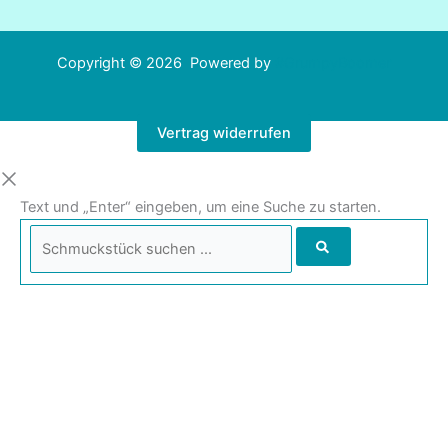
Copyright © 2026 Powered by
#GrumpyBoomer
Vertrag widerrufen
Text und „Enter“ eingeben, um eine Suche zu starten.
Schmuckstück
suchen
...
Aktive Filter
71
Armbänder
71
8
Produkte
Beachloops
8
3
Produkte
Edelstahl
3
Produkte
1
Glasschliff
1