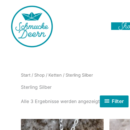
Zum
Inhalt
springen
Sh
Start
/
Shop
/
Ketten
/ Sterling Silber
Sterling Silber
Nach
Filter
Alle 3 Ergebnisse werden angezeigt
Aktualität
sortiert