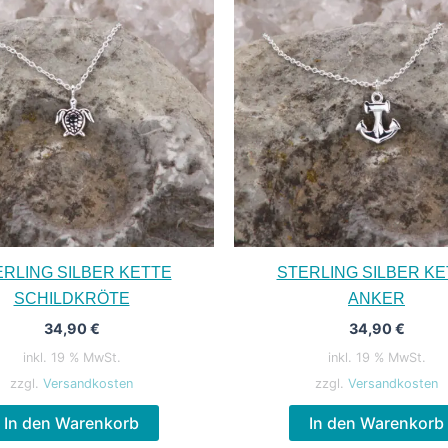
ERLING SILBER KETTE
STERLING SILBER KE
SCHILDKRÖTE
ANKER
34,90
€
34,90
€
inkl. 19 % MwSt.
inkl. 19 % MwSt.
zzgl.
Versandkosten
zzgl.
Versandkosten
In den Warenkorb
In den Warenkorb