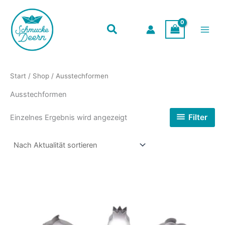
Zum
Inhalt
springen
Start
/
Shop
/ Ausstechformen
Ausstechformen
Filter
Einzelnes Ergebnis wird angezeigt