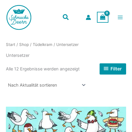
Zum
Inhalt
springen
Start
/
Shop
/
Tüdelkram
/ Untersetzer
Untersetzer
Nach
Filter
Alle 12 Ergebnisse werden angezeigt
Aktualität
sortiert