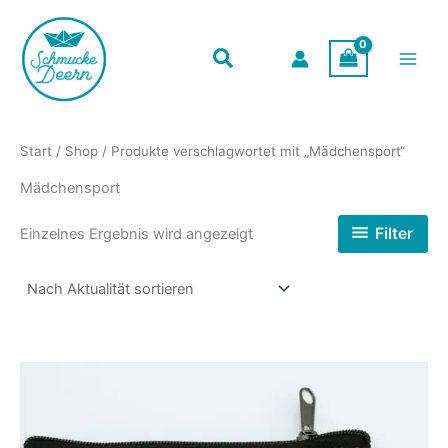
Zum
Inhalt
springen
Start
/
Shop
/ Produkte verschlagwortet mit „Mädchensport“
Mädchensport
Filter
Einzelnes Ergebnis wird angezeigt