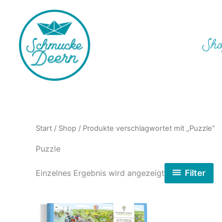
Zum
Inhalt
springen
Sh
Start
/
Shop
/ Produkte verschlagwortet mit „Puzzle“
Puzzle
Filter
Einzelnes Ergebnis wird angezeigt