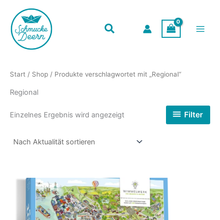
Zum
Inhalt
springen
Start
/
Shop
/ Produkte verschlagwortet mit „Regional“
Regional
Filter
Einzelnes Ergebnis wird angezeigt