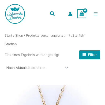
Zum
Inhalt
springen
Start
/
Shop
/ Produkte verschlagwortet mit „Starfish“
Starfish
Filter
Einzelnes Ergebnis wird angezeigt