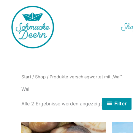
Zum
Inhalt
springen
Sh
Start
/
Shop
/ Produkte verschlagwortet mit „Wal“
Wal
Nach
Filter
Alle 2 Ergebnisse werden angezeigt
Aktualität
sortiert