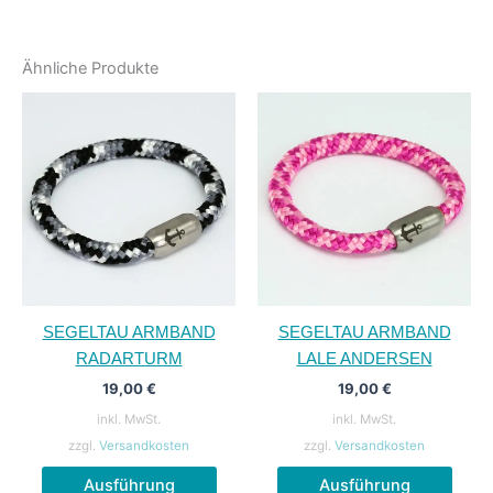
Ähnliche Produkte
SEGELTAU ARMBAND
SEGELTAU ARMBAND
RADARTURM
LALE ANDERSEN
19,00
€
19,00
€
inkl. MwSt.
inkl. MwSt.
zzgl.
Versandkosten
zzgl.
Versandkosten
Dieses
Diese
Ausführung
Ausführung