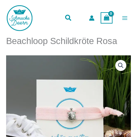
Rosa
Zum
Menge
Inhalt
springen
Beachloop Schildkröte Rosa