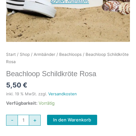
Start
/
Shop
/
Armbänder
/
Beachloops
/ Beachloop Schildkröte
Rosa
Beachloop Schildkröte Rosa
5,50
€
inkl. 19 % MwSt.
zzgl.
Versandkosten
Verfügbarkeit:
Vorrätig
Beachloop
-
+
In den Warenkorb
Schildkröte
Rosa