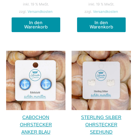
inkl. 19 % MwSt.
inkl. 19 % MwSt.
zzgl.
Versandkosten
zzgl.
Versandkosten
In den
In den
Warenkorb
Warenkorb
CABOCHON
STERLING SILBER
OHRSTECKER
OHRSTECKER
ANKER BLAU
SEEHUND