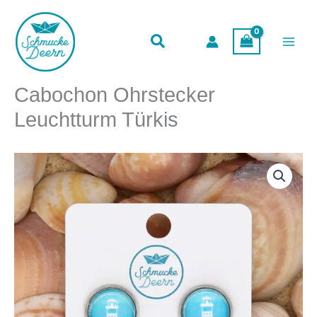
Leuchtturm
Zum
Türkis
Inhalt
Menge
springen
Cabochon Ohrstecker
Leuchtturm Türkis