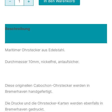
-
+
In den Warenkorb
Ohrstecker
Leuchtturm
Türkis
Menge
Beschreibung
Rezensionen (0)
Maritimer Ohrstecker aus Edelstahl.
Durchmesser 10mm, nickelfrei, anlaufsicher.
Diese originellen Cabochon-Ohrstecker werden in
Bremerhaven handgefertigt.
Die Drucke und die Ohrstecker-Karten werden ebenfalls in
Bremerhaven gedruckt.