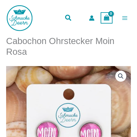
Moin
Zum
Rosa
Inhalt
Menge
springen
Cabochon Ohrstecker Moin
Rosa