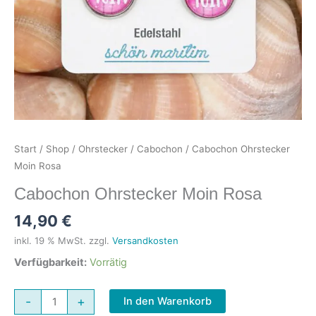
Start
/
Shop
/
Ohrstecker
/
Cabochon
/ Cabochon Ohrstecker
Moin Rosa
Cabochon Ohrstecker Moin Rosa
14,90
€
inkl. 19 % MwSt.
zzgl.
Versandkosten
Verfügbarkeit:
Vorrätig
Cabochon
-
+
In den Warenkorb
Ohrstecker