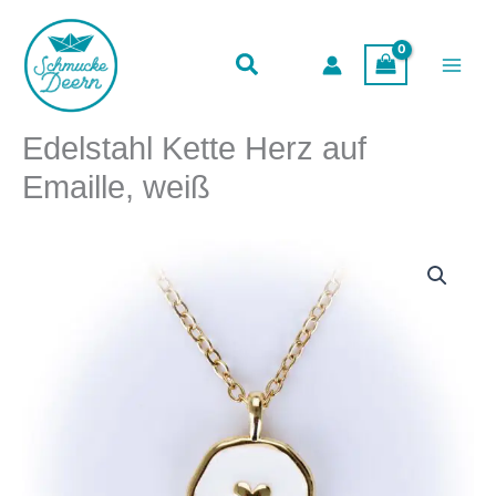
Herz
Zum
auf
Inhalt
Emaille,
springen
weiß
Menge
Edelstahl Kette Herz auf
Emaille, weiß