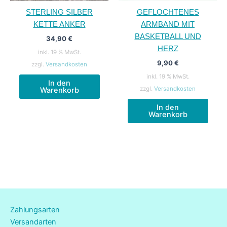
werden
STERLING SILBER
GEFLOCHTENES
KETTE ANKER
ARMBAND MIT
BASKETBALL UND
34,90
€
HERZ
inkl. 19 % MwSt.
9,90
€
zzgl.
Versandkosten
inkl. 19 % MwSt.
In den
zzgl.
Versandkosten
Warenkorb
In den
Warenkorb
Zahlungsarten
Versandarten