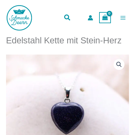
mit
Zum
Stein-
Inhalt
Herz
springen
Menge
Edelstahl Kette mit Stein-Herz