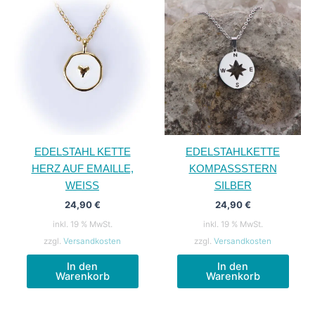
EDELSTAHL KETTE
EDELSTAHLKETTE
HERZ AUF EMAILLE,
KOMPASSSTERN
WEISS
SILBER
24,90
€
24,90
€
inkl. 19 % MwSt.
inkl. 19 % MwSt.
zzgl.
Versandkosten
zzgl.
Versandkosten
In den
In den
Warenkorb
Warenkorb