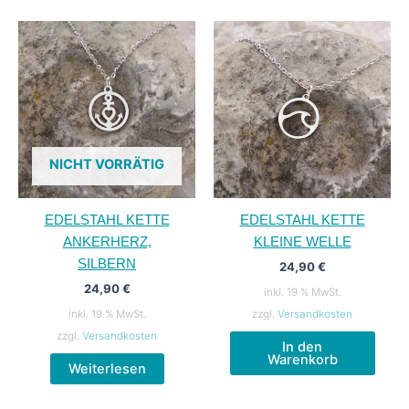
NICHT VORRÄTIG
EDELSTAHL KETTE
EDELSTAHL KETTE
ANKERHERZ,
KLEINE WELLE
SILBERN
24,90
€
24,90
€
inkl. 19 % MwSt.
inkl. 19 % MwSt.
zzgl.
Versandkosten
zzgl.
Versandkosten
In den
Warenkorb
Weiterlesen