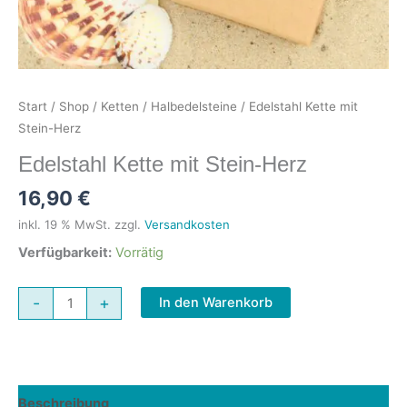
Start
/
Shop
/
Ketten
/
Halbedelsteine
/ Edelstahl Kette mit
Stein-Herz
Edelstahl Kette mit Stein-Herz
16,90
€
inkl. 19 % MwSt.
zzgl.
Versandkosten
Verfügbarkeit:
Vorrätig
Edelstahl
-
+
In den Warenkorb
Kette
mit
Stein-
Herz
Beschreibung
Menge