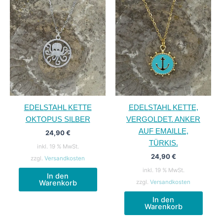
EDELSTAHL KETTE
EDELSTAHL KETTE,
OKTOPUS SILBER
VERGOLDET. ANKER
AUF EMAILLE,
24,90
€
TÜRKIS.
inkl. 19 % MwSt.
24,90
€
zzgl.
Versandkosten
inkl. 19 % MwSt.
In den
zzgl.
Versandkosten
Warenkorb
In den
Warenkorb