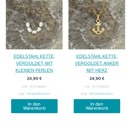
EDELSTAHL KETTE,
EDELSTAHL KETTE,
VERGOLDET, MIT
VERGOLDET. ANKER
KLEINEN PERLEN
MIT HERZ
24,90
€
24,90
€
inkl. 19 % MwSt.
inkl. 19 % MwSt.
zzgl.
Versandkosten
zzgl.
Versandkosten
In den
In den
Warenkorb
Warenkorb