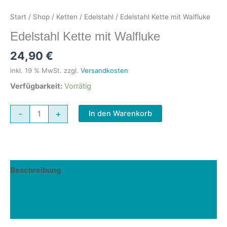
Start
/
Shop
/
Ketten
/
Edelstahl
/ Edelstahl Kette mit Walfluke
Edelstahl Kette mit Walfluke
24,90
€
inkl. 19 % MwSt.
zzgl.
Versandkosten
Verfügbarkeit:
Vorrätig
Edelstahl
-
+
In den Warenkorb
Kette
mit
Walfluke
Menge
Beschreibung
Zusätzliche Informationen
Rezensionen (0)