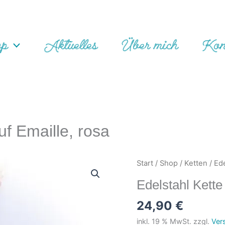
op
Aktuelles
Über mich
Kon
uf Emaille, rosa
Start
/
Shop
/
Ketten
/
Ede
Edelstahl Kette
24,90
€
inkl. 19 % MwSt.
zzgl.
Ver