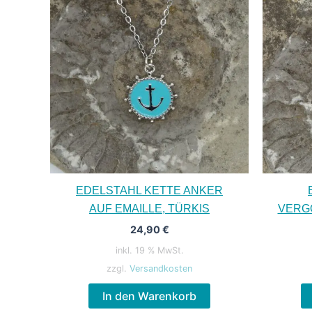
EDELSTAHL KETTE ANKER
AUF EMAILLE, TÜRKIS
VERGO
24,90
€
inkl. 19 % MwSt.
zzgl.
Versandkosten
In den Warenkorb