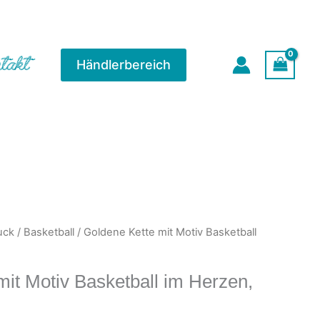
mit
Motiv
Basketball
im
takt
Händlerbereich
Herzen,
Edelstahl
Menge
uck
/
Basketball
/ Goldene Kette mit Motiv Basketball
mit Motiv Basketball im Herzen,