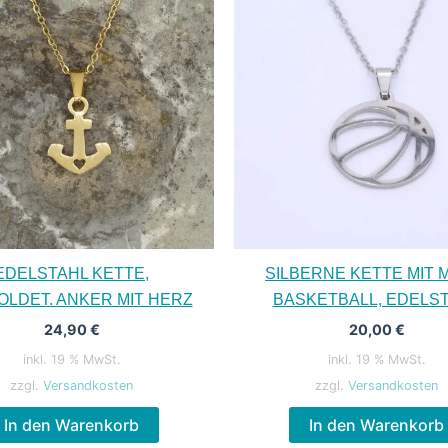
EDELSTAHL KETTE,
SILBERNE KETTE MIT 
LDET. ANKER MIT HERZ
BASKETBALL, EDELS
24,90
€
20,00
€
inkl. 19 % MwSt.
inkl. 19 % MwSt.
zzgl.
Versandkosten
zzgl.
Versandkosten
In den Warenkorb
In den Warenkorb