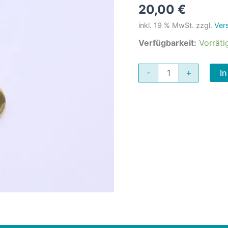
20,00
€
inkl. 19 % MwSt.
zzgl.
Ver
Verfügbarkeit:
Vorräti
Goldene
-
+
I
Kette
mit
Motiv
Basketball
im
Herzen,
Edelstahl
Menge