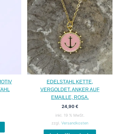
MOTIV
EDELSTAHL KETTE,
TAHL
VERGOLDET. ANKER AUF
EMAILLE, ROSA.
24,90
€
inkl. 19 % MwSt.
zzgl.
Versandkosten