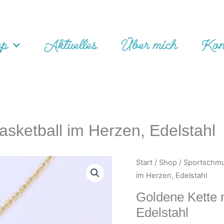
op
Aktuelles
Über mich
Kon
asketball im Herzen, Edelstahl
Start
/
Shop
/
Sportschm
im Herzen, Edelstahl
Goldene Kette 
Edelstahl