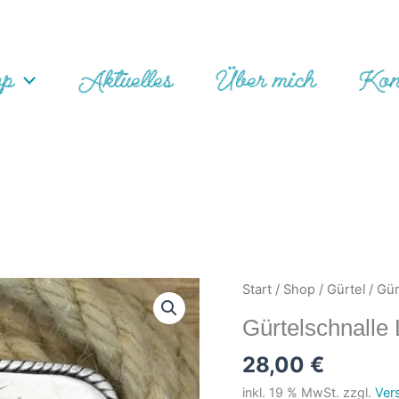
op
Aktuelles
Über mich
Kon
m
Start
/
Shop
/
Gürtel
/
Gür
Gürtelschnalle
28,00
€
inkl. 19 % MwSt.
zzgl.
Ver