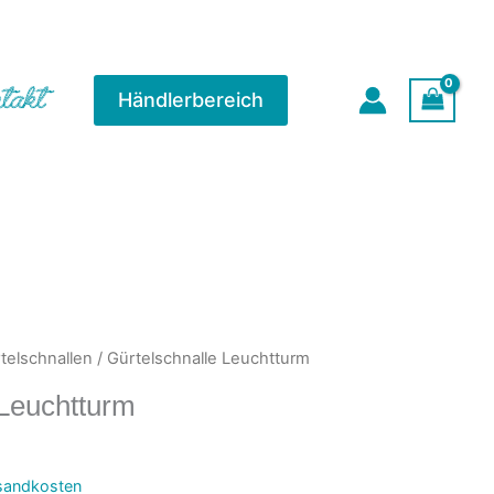
Menge
takt
Händlerbereich
telschnallen
/ Gürtelschnalle Leuchtturm
 Leuchtturm
sandkosten