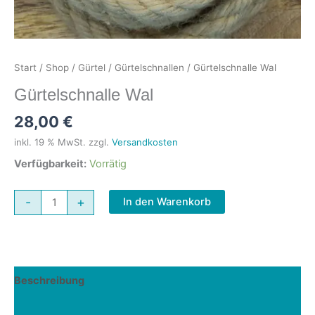
Start
/
Shop
/
Gürtel
/
Gürtelschnallen
/ Gürtelschnalle Wal
Gürtelschnalle Wal
28,00
€
inkl. 19 % MwSt.
zzgl.
Versandkosten
Verfügbarkeit:
Vorrätig
Gürtelschnalle
-
+
In den Warenkorb
Wal
Menge
Beschreibung
Rezensionen (0)