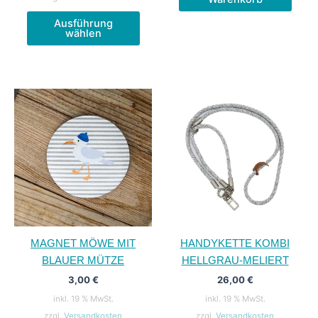
Dieses
Ausführung
Produkt
wählen
weist
mehrere
Varianten
auf.
Die
Optionen
können
auf
der
Produktseite
gewählt
werden
MAGNET MÖWE MIT
HANDYKETTE KOMBI
BLAUER MÜTZE
HELLGRAU-MELIERT
3,00
€
26,00
€
inkl. 19 % MwSt.
inkl. 19 % MwSt.
zzgl.
Versandkosten
zzgl.
Versandkosten