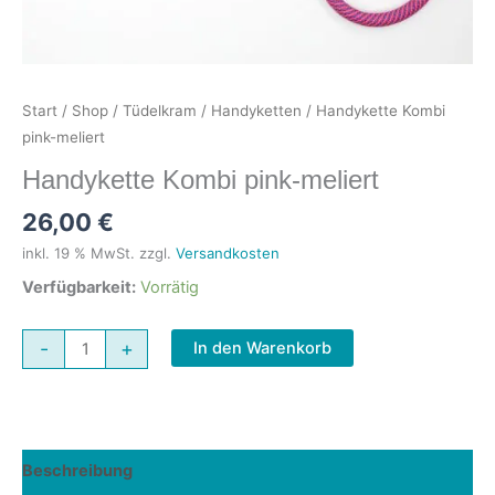
Start
/
Shop
/
Tüdelkram
/
Handyketten
/ Handykette Kombi
pink-meliert
Handykette Kombi pink-meliert
26,00
€
inkl. 19 % MwSt.
zzgl.
Versandkosten
Verfügbarkeit:
Vorrätig
Handykette
-
+
In den Warenkorb
Kombi
pink-
meliert
Menge
Beschreibung