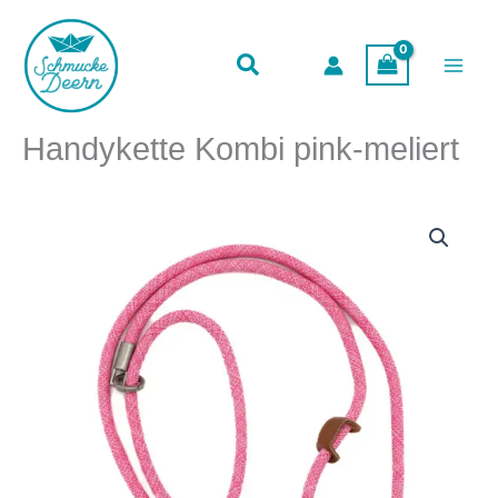
pink-
Zum
meliert
Inhalt
Menge
springen
Handykette Kombi pink-meliert