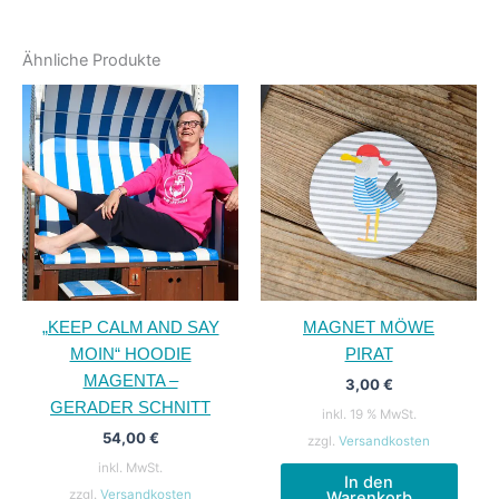
Ähnliche Produkte
„KEEP CALM AND SAY
MAGNET MÖWE
MOIN“ HOODIE
PIRAT
MAGENTA –
3,00
€
GERADER SCHNITT
inkl. 19 % MwSt.
54,00
€
zzgl.
Versandkosten
inkl. MwSt.
In den
zzgl.
Versandkosten
Warenkorb