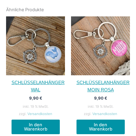
Ähnliche Produkte
SCHLÜSSELANHÄNGER
SCHLÜSSELANHÄNGER
WAL
MOIN ROSA
9,90
€
9,90
€
inkl. 19 % MwSt.
inkl. 19 % MwSt.
zzgl.
Versandkosten
zzgl.
Versandkosten
In den
In den
Warenkorb
Warenkorb