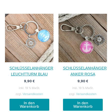
SCHLÜSSELANHÄNGER
SCHLÜSSELANHÄNGER
LEUCHTTURM BLAU
ANKER ROSA
9,90
€
9,90
€
inkl. 19 % MwSt.
inkl. 19 % MwSt.
zzgl.
Versandkosten
zzgl.
Versandkosten
In den
In den
Warenkorb
Warenkorb