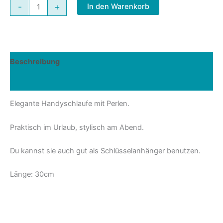
Handyschlaufe
-
+
In den Warenkorb
Perlen
Menge
Beschreibung
Rezensionen (0)
Elegante Handyschlaufe mit Perlen.
Praktisch im Urlaub, stylisch am Abend.
Du kannst sie auch gut als Schlüsselanhänger benutzen.
Länge: 30cm