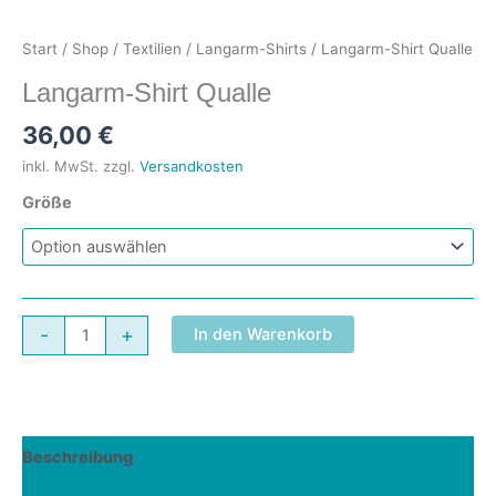
Start
/
Shop
/
Textilien
/
Langarm-Shirts
/ Langarm-Shirt Qualle
Langarm-Shirt Qualle
36,00
€
inkl. MwSt.
zzgl.
Versandkosten
Größe
Langarm-
-
+
In den Warenkorb
Shirt
Qualle
Menge
Beschreibung