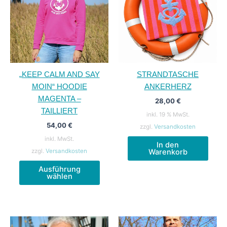
„KEEP CALM AND SAY
STRANDTASCHE
MOIN“ HOODIE
ANKERHERZ
MAGENTA –
28,00
€
TAILLIERT
inkl. 19 % MwSt.
54,00
€
zzgl.
Versandkosten
inkl. MwSt.
In den
zzgl.
Versandkosten
Warenkorb
Dieses
Ausführung
Produkt
wählen
weist
mehrere
Varianten
auf.