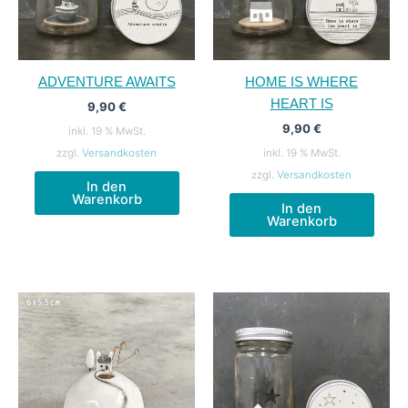
ADVENTURE AWAITS
HOME IS WHERE
HEART IS
9,90
€
9,90
€
inkl. 19 % MwSt.
zzgl.
Versandkosten
inkl. 19 % MwSt.
zzgl.
Versandkosten
In den
Warenkorb
In den
Warenkorb