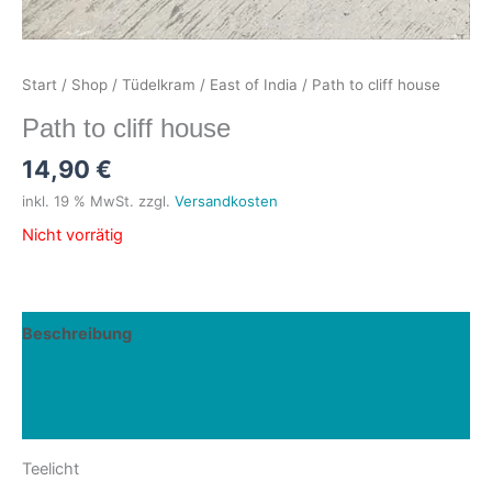
Start
/
Shop
/
Tüdelkram
/
East of India
/ Path to cliff house
Path to cliff house
14,90
€
inkl. 19 % MwSt.
zzgl.
Versandkosten
Nicht vorrätig
Beschreibung
Produktsicherheit
Rezensionen (0)
Teelicht