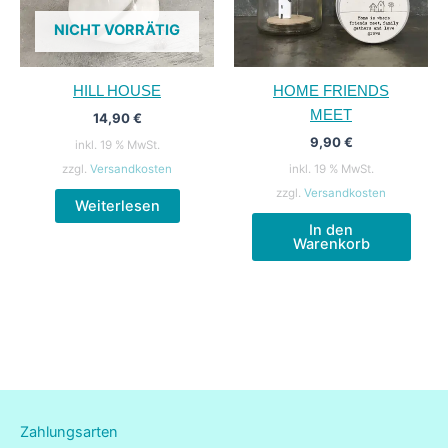
NICHT VORRÄTIG
HILL HOUSE
HOME FRIENDS
MEET
14,90
€
9,90
€
inkl. 19 % MwSt.
zzgl.
Versandkosten
inkl. 19 % MwSt.
zzgl.
Versandkosten
Weiterlesen
In den
Warenkorb
Zahlungsarten