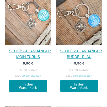
SCHLÜSSELANHÄNGER
SCHLÜSSELANHÄNGER
MOIN TÜRKIS
BUDDEL BLAU
9,90
€
9,90
€
inkl. 19 % MwSt.
inkl. 19 % MwSt.
zzgl.
Versandkosten
zzgl.
Versandkosten
In den
In den
Warenkorb
Warenkorb