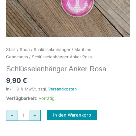
Start
/
Shop
/
Schlüsselanhänger
/
Maritime
Cabochons
/ Schlüsselanhänger Anker Rosa
Schlüsselanhänger Anker Rosa
9,90
€
inkl. 19 % MwSt.
zzgl.
Versandkosten
Verfügbarkeit:
Vorrätig
Schlüsselanhänger
-
+
In den Warenkorb
Anker
Rosa
Menge