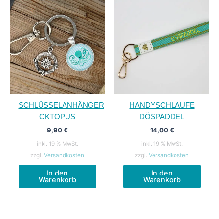
SCHLÜSSELANHÄNGER
HANDYSCHLAUFE
OKTOPUS
DÖSPADDEL
9,90
€
14,00
€
inkl. 19 % MwSt.
inkl. 19 % MwSt.
zzgl.
Versandkosten
zzgl.
Versandkosten
In den
In den
Warenkorb
Warenkorb