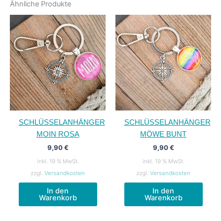
Ähnliche Produkte
SCHLÜSSELANHÄNGER
SCHLÜSSELANHÄNGER
MOIN ROSA
MÖWE BUNT
9,90
€
9,90
€
inkl. 19 % MwSt.
inkl. 19 % MwSt.
zzgl.
Versandkosten
zzgl.
Versandkosten
In den
In den
Warenkorb
Warenkorb