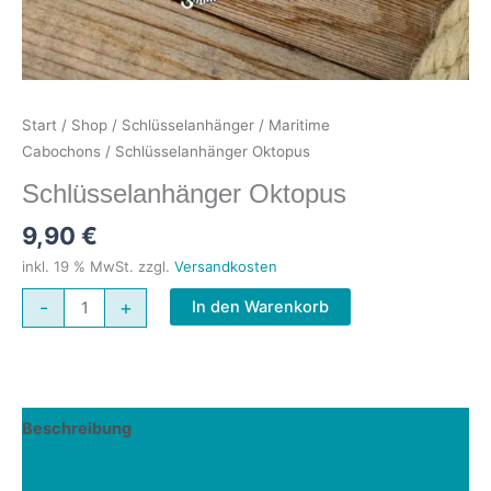
Start
/
Shop
/
Schlüsselanhänger
/
Maritime
Cabochons
/ Schlüsselanhänger Oktopus
Schlüsselanhänger Oktopus
9,90
€
inkl. 19 % MwSt.
zzgl.
Versandkosten
Schlüsselanhänger
-
+
In den Warenkorb
Oktopus
Menge
Beschreibung
Rezensionen (0)