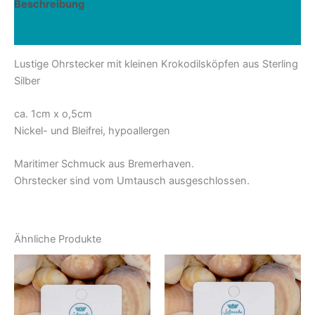
Beschreibung
Rezensionen (0)
Lustige Ohrstecker mit kleinen Krokodilsköpfen aus Sterling
Silber
ca. 1cm x o,5cm
Nickel- und Bleifrei, hypoallergen
Maritimer Schmuck aus Bremerhaven.
Ohrstecker sind vom Umtausch ausgeschlossen.
Ähnliche Produkte