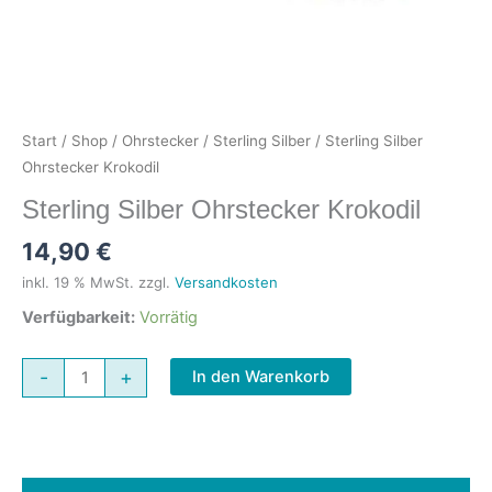
Start
/
Shop
/
Ohrstecker
/
Sterling Silber
/ Sterling Silber
Ohrstecker Krokodil
Sterling Silber Ohrstecker Krokodil
14,90
€
inkl. 19 % MwSt.
zzgl.
Versandkosten
Verfügbarkeit:
Vorrätig
Sterling
-
+
In den Warenkorb
Silber
Ohrstecker
Krokodil
Menge