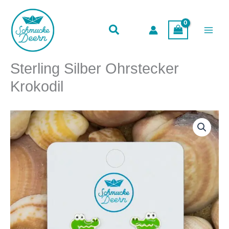
Ohrstecker
Zum
Krokodil
Inhalt
Menge
springen
Sterling Silber Ohrstecker
Krokodil