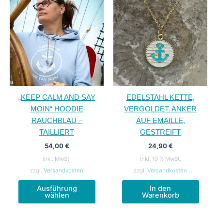
„KEEP CALM AND SAY
EDELSTAHL KETTE,
MOIN“ HOODIE
VERGOLDET. ANKER
RAUCHBLAU –
AUF EMAILLE,
TAILLIERT
GESTREIFT
54,00
€
24,90
€
inkl. MwSt.
inkl. 19 % MwSt.
zzgl.
Versandkosten
zzgl.
Versandkosten
Dieses
Ausführung
In den
Produkt
wählen
Warenkorb
weist
mehrere