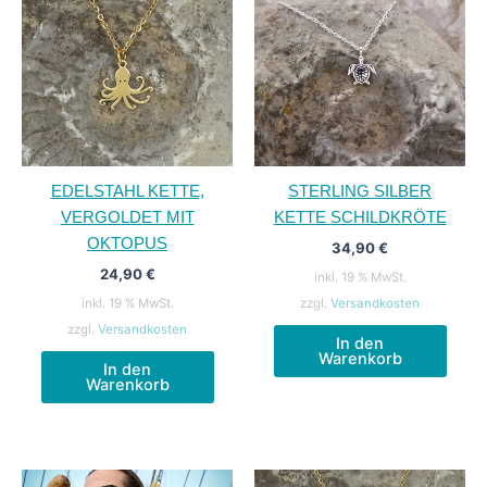
EDELSTAHL KETTE,
STERLING SILBER
VERGOLDET MIT
KETTE SCHILDKRÖTE
OKTOPUS
34,90
€
24,90
€
inkl. 19 % MwSt.
inkl. 19 % MwSt.
zzgl.
Versandkosten
zzgl.
Versandkosten
In den
Warenkorb
In den
Warenkorb