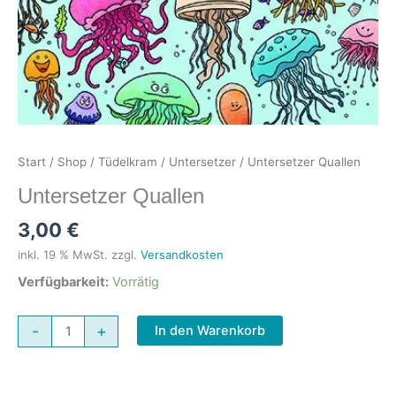
Start
/
Shop
/
Tüdelkram
/
Untersetzer
/ Untersetzer Quallen
Untersetzer Quallen
3,00
€
inkl. 19 % MwSt.
zzgl.
Versandkosten
Verfügbarkeit:
Vorrätig
Untersetzer
-
+
In den Warenkorb
Quallen
Menge