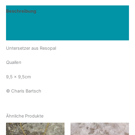
Beschreibung
Zusätzliche Informationen
Rezensionen (0)
Untersetzer aus Resopal
Quallen
9,5 x 9,5cm
© Charis Bartsch
Ähnliche Produkte