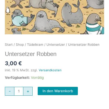
Start
/
Shop
/
Tüdelkram
/
Untersetzer
/ Untersetzer Robben
Untersetzer Robben
3,00
€
inkl. 19 % MwSt.
zzgl.
Versandkosten
Verfügbarkeit:
Vorrätig
Untersetzer
-
+
In den Warenkorb
Robben
Menge