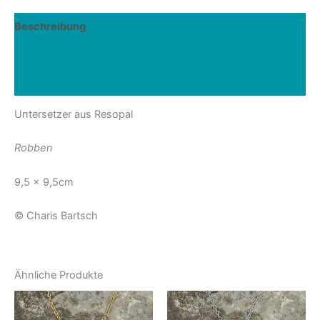
Beschreibung
Zusätzliche Informationen
Rezensionen (0)
Untersetzer aus Resopal
Robben
9,5 x 9,5cm
© Charis Bartsch
Ähnliche Produkte