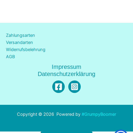
Die
Opti
könn
auf
der
Zahlungsarten
Produ
Versandarten
gewä
Widerrufsbelehrung
werd
AGB
Impressum
Datenschutzerklärung
Copyright © 2026 Powered by
#GrumpyBoomer