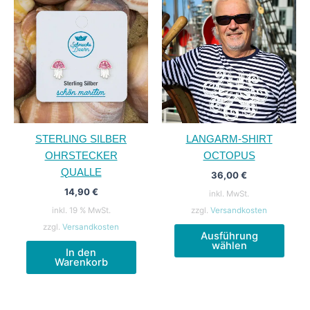
STERLING SILBER
LANGARM-SHIRT
OHRSTECKER
OCTOPUS
QUALLE
36,00
€
14,90
€
inkl. MwSt.
inkl. 19 % MwSt.
zzgl.
Versandkosten
Diese
zzgl.
Versandkosten
Ausführung
Produ
wählen
In den
weist
Warenkorb
mehr
Varia
auf.