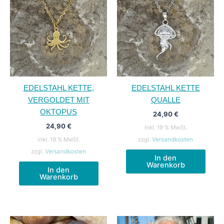
EDELSTAHL KETTE,
EDELSTAHL KETTE
VERGOLDET MIT
QUALLE
OKTOPUS
24,90
€
24,90
€
inkl. 19 % MwSt.
inkl. 19 % MwSt.
zzgl.
Versandkosten
zzgl.
Versandkosten
In den
Warenkorb
In den
Warenkorb