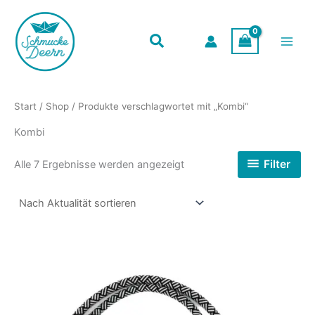
Zum
Inhalt
springen
Start
/
Shop
/ Produkte verschlagwortet mit „Kombi“
Kombi
Nach
Filter
Alle 7 Ergebnisse werden angezeigt
Aktualität
sortiert