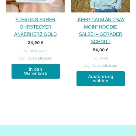
STERLING SILBER
„KEEP CALM AND SAY
OHRSTECKER
MOIN“ HOODIE
ANKERHERZ GOLD
SALBEI – GERADER
SCHNITT
24,90
€
54,00
€
inkl. 19 % MwSt.
zzgl.
Versandkosten
inkl. MwSt.
zzgl.
Versandkosten
In den
Diese
Warenkorb
Ausführung
Produ
wählen
weist
mehr
Varia
auf.
Die
Opti
könn