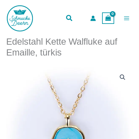
Walfluke
Zum
auf
Inhalt
Emaille,
springen
türkis
Menge
Edelstahl Kette Walfluke auf
Emaille, türkis