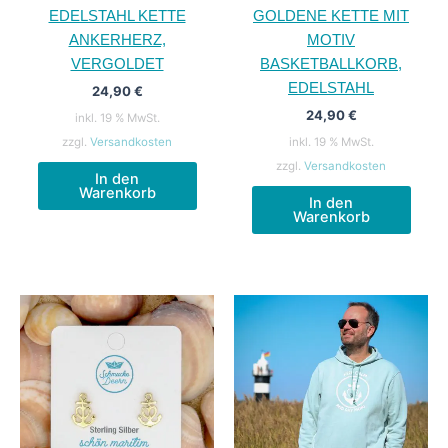
EDELSTAHL KETTE
GOLDENE KETTE MIT
ANKERHERZ,
MOTIV
VERGOLDET
BASKETBALLKORB,
EDELSTAHL
24,90
€
24,90
€
inkl. 19 % MwSt.
zzgl.
Versandkosten
inkl. 19 % MwSt.
zzgl.
Versandkosten
In den
Warenkorb
In den
Warenkorb