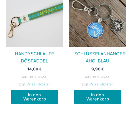
HANDYSCHLAUFE
SCHLÜSSELANHÄNGER
DÖSPADDEL
AHOI BLAU
14,00
€
9,90
€
inkl. 19 % MwSt.
inkl. 19 % MwSt.
zzgl.
Versandkosten
zzgl.
Versandkosten
In den
In den
Warenkorb
Warenkorb