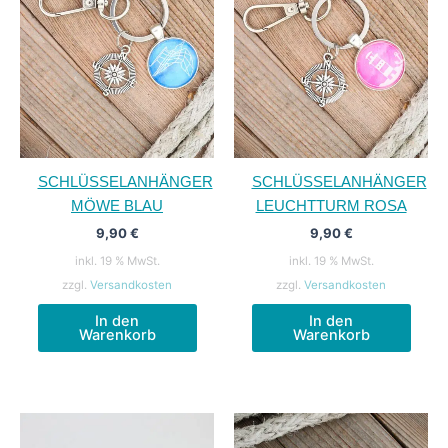
SCHLÜSSELANHÄNGER
SCHLÜSSELANHÄNGER
MÖWE BLAU
LEUCHTTURM ROSA
9,90
€
9,90
€
inkl. 19 % MwSt.
inkl. 19 % MwSt.
zzgl.
Versandkosten
zzgl.
Versandkosten
In den
In den
Warenkorb
Warenkorb