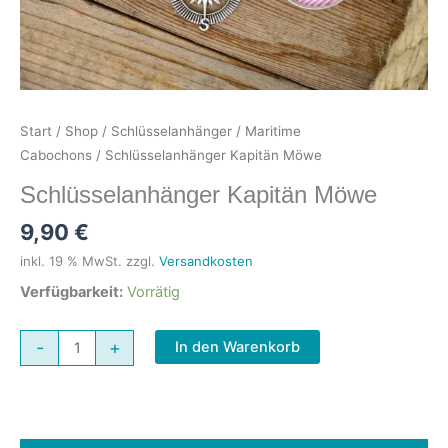
Start
/
Shop
/
Schlüsselanhänger
/
Maritime
Cabochons
/ Schlüsselanhänger Kapitän Möwe
Schlüsselanhänger Kapitän Möwe
9,90
€
inkl. 19 % MwSt.
zzgl.
Versandkosten
Verfügbarkeit:
Vorrätig
Schlüsselanhänger
-
+
In den Warenkorb
Kapitän
Möwe
Menge