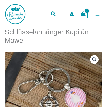
Möwe
Zum
Menge
Inhalt
springen
Schlüsselanhänger Kapitän
Möwe