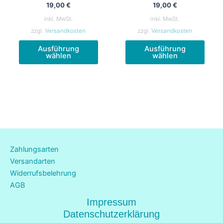
19,00
€
19,00
€
inkl. MwSt.
inkl. MwSt.
zzgl.
Versandkosten
zzgl.
Versandkosten
Dieses
Diese
Ausführung
Ausführung
Produkt
Produ
wählen
wählen
weist
weist
mehrere
mehr
Varianten
Varia
auf.
auf.
Die
Die
Optionen
Opti
können
könn
Zahlungsarten
auf
auf
Versandarten
der
der
Widerrufsbelehrung
Produktseite
Produ
AGB
gewählt
gewä
werden
werd
Impressum
Datenschutzerklärung