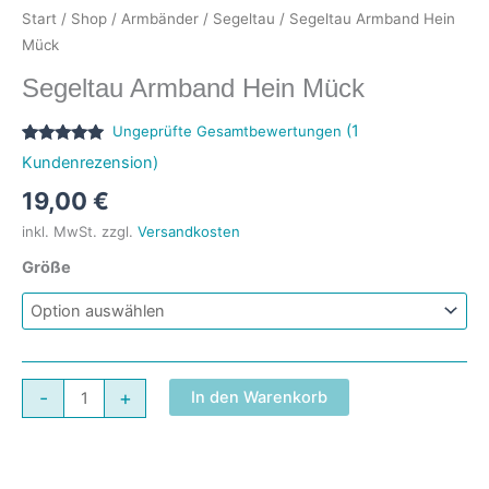
Start
/
Shop
/
Armbänder
/
Segeltau
/ Segeltau Armband Hein
Mück
Segeltau Armband Hein Mück
(
1
Ungeprüfte Gesamtbewertungen
Bewertet
1
Kundenrezension)
mit
5.00
von 5,
19,00
€
basierend
auf
inkl. MwSt.
zzgl.
Versandkosten
Kundenbewertung
Größe
Segeltau
-
+
In den Warenkorb
Armband
Hein
Mück