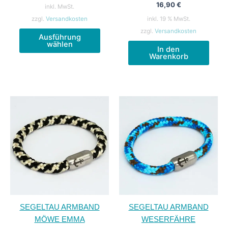
16,90
€
inkl. MwSt.
zzgl.
Versandkosten
inkl. 19 % MwSt.
Dieses
zzgl.
Versandkosten
Ausführung
Produkt
wählen
In den
weist
Warenkorb
mehrere
Varianten
auf.
Die
Optionen
können
auf
der
Produktseite
gewählt
werden
SEGELTAU ARMBAND
SEGELTAU ARMBAND
MÖWE EMMA
WESERFÄHRE