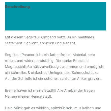
Menge
Beschreibung
Zusätzliche Informationen
Rezensionen (1)
Mit diesem Segeltau-Armband setzt Du ein maritimes
Statement. Schlicht, sportlich und elegant.
Segeltau (Paracord) ist ein farbenfrohes Material, sehr
robust und widerstandsfähig. Die starke Edelstahl
Magnetschließe hält zuverlässig zusammen und ermöglicht
ein schnelles & einfaches Umlegen des Schmuckstücks.
Auf der Schließe ist ein schöner, schlichter Anker graviert.
Bremerhaven ist meine Stadt!!! Alle Armbänder tragen
Namen meiner Heimatstadt.
Hein Mück gab es wirklich, spitzbübisch, musikalisch und