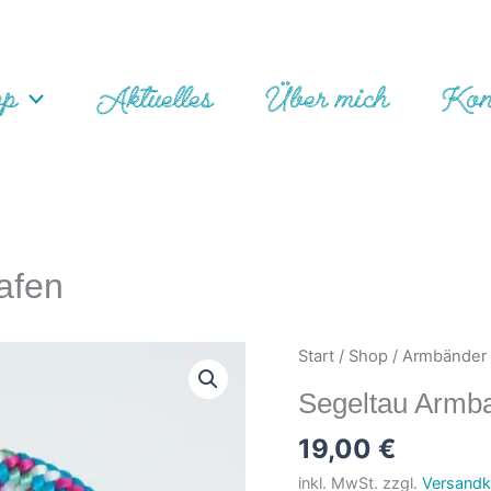
op
Aktuelles
Über mich
Kon
afen
Start
/
Shop
/
Armbänder
Segeltau Armb
19,00
€
inkl. MwSt.
zzgl.
Versandk