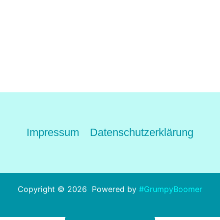
weist
mehrere
Varianten
auf.
Die
Optionen
können
auf
der
Produktseite
gewählt
Impressum
Datenschutzerklärung
werden
Copyright © 2026 Powered by
#GrumpyBoomer