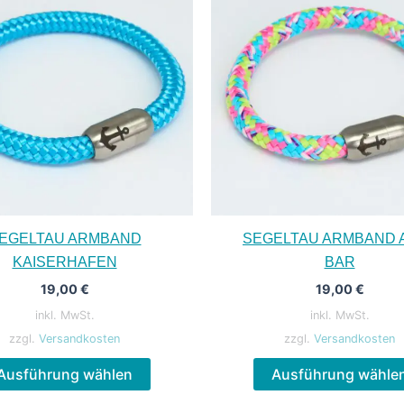
EGELTAU ARMBAND
SEGELTAU ARMBAND A
KAISERHAFEN
BAR
19,00
€
19,00
€
inkl. MwSt.
inkl. MwSt.
zzgl.
Versandkosten
zzgl.
Versandkosten
Dieses
Ausführung wählen
Ausführung wähle
Produkt