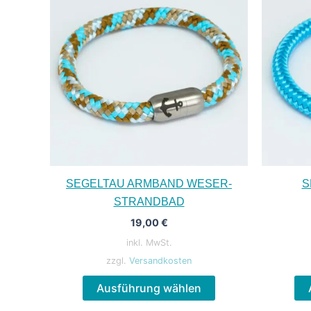
SEGELTAU ARMBAND WESER-
S
STRANDBAD
19,00
€
inkl. MwSt.
zzgl.
Versandkosten
Dieses
Ausführung wählen
Produkt