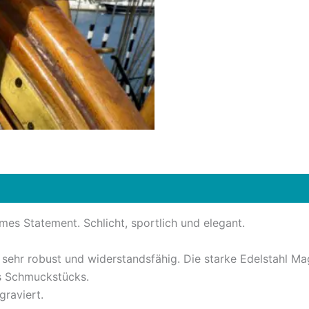
zensionen (0)
es Statement. Schlicht, sportlich und elegant.
l, sehr robust und widerstandsfähig. Die starke Edelstahl 
es Schmuckstücks.
graviert.