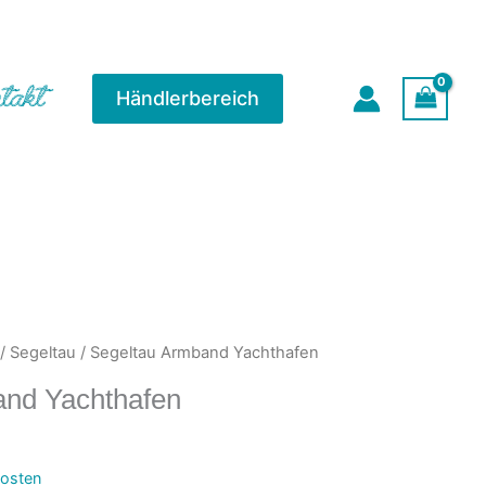
takt
Händlerbereich
/
Segeltau
/ Segeltau Armband Yachthafen
and Yachthafen
osten