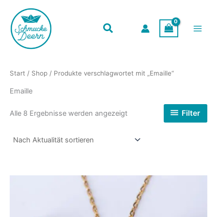
Zum
Inhalt
springen
Start
/
Shop
/ Produkte verschlagwortet mit „Emaille“
Emaille
Nach
Filter
Alle 8 Ergebnisse werden angezeigt
Aktualität
sortiert