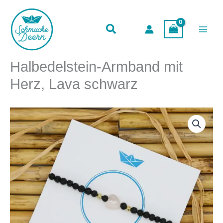
mit
Zum
Herz,
Inhalt
Lava
springen
schwarz
Menge
Halbedelstein-Armband mit
Herz, Lava schwarz