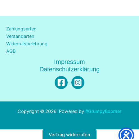
Die
Die
Optionen
Opti
können
könn
auf
auf
Zahlungsarten
der
der
Versandarten
Produktseite
Produ
Widerrufsbelehrung
gewählt
gewä
AGB
werden
werd
Impressum
Datenschutzerklärung
Copyright © 2026 Powered by
#GrumpyBoomer
Vertrag widerrufen