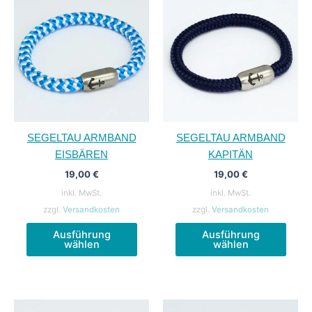
SEGELTAU ARMBAND
SEGELTAU ARMBAND
EISBÄREN
KAPITÄN
19,00
€
19,00
€
inkl. MwSt.
inkl. MwSt.
zzgl.
Versandkosten
zzgl.
Versandkosten
Dieses
Diese
Ausführung
Ausführung
Produkt
Produ
wählen
wählen
weist
weist
mehrere
mehr
Varianten
Varia
auf.
auf.