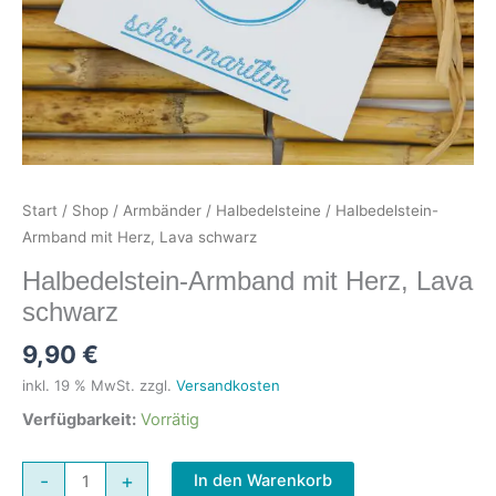
Start
/
Shop
/
Armbänder
/
Halbedelsteine
/ Halbedelstein-
Armband mit Herz, Lava schwarz
Halbedelstein-Armband mit Herz, Lava
schwarz
9,90
€
inkl. 19 % MwSt.
zzgl.
Versandkosten
Verfügbarkeit:
Vorrätig
Halbedelstein-
-
+
In den Warenkorb