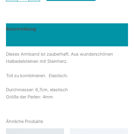
Armband
mit
Herz,
Lava
Beschreibung
schwarz
Menge
Rezensionen (0)
Dieses Armband ist zauberhaft. Aus wunderschönen
Halbedelsteinen mit Steinherz.
Toll zu kombinieren. Elastisch.
Durchmesser: 6,7cm, elastisch
Größe der Perlen: 4mm
Ähnliche Produkte